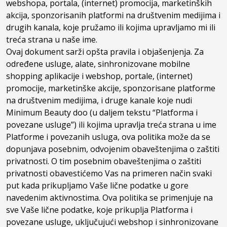
webshopa, portala, (internet) promocija, marketinških
akcija, sponzorisanih platformi na društvenim medijima i
drugih kanala, koje pružamo ili kojima upravljamo mi ili
treća strana u naše ime.
Ovaj dokument sarži opšta pravila i objašenjenja. Za
određene usluge, alate, sinhronizovane mobilne
shopping aplikacije i webshop, portale, (internet)
promocije, marketinške akcije, sponzorisane platforme
na društvenim medijima, i druge kanale koje nudi
Minimum Beauty doo (u daljem tekstu “Platforma i
povezane usluge”) ili kojima upravlja treća strana u ime
Platforme i povezanih usluga, ova politika može da se
dopunjava posebnim, odvojenim obaveštenjima o zaštiti
privatnosti. O tim posebnim obaveštenjima o zaštiti
privatnosti obavestićemo Vas na primeren način svaki
put kada prikupljamo Vaše lične podatke u gore
navedenim aktivnostima. Ova politika se primenjuje na
sve Vaše lične podatke, koje prikuplja Platforma i
povezane usluge, uključujući webshop i sinhronizovane