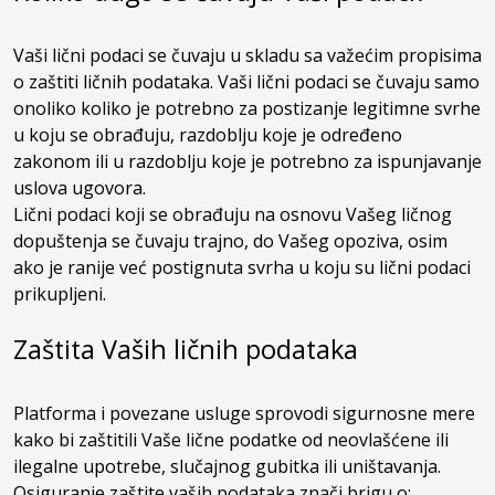
Vaši lični podaci se čuvaju u skladu sa važećim propisima
o zaštiti ličnih podataka. Vaši lični podaci se čuvaju samo
onoliko koliko je potrebno za postizanje legitimne svrhe
u koju se obrađuju, razdoblju koje je određeno
zakonom ili u razdoblju koje je potrebno za ispunjavanje
uslova ugovora.
Lični podaci koji se obrađuju na osnovu Vašeg ličnog
dopuštenja se čuvaju trajno, do Vašeg opoziva, osim
ako je ranije već postignuta svrha u koju su lični podaci
prikupljeni.
Zaštita Vaših ličnih podataka
Platforma i povezane usluge sprovodi sigurnosne mere
kako bi zaštitili Vaše lične podatke od neovlašćene ili
ilegalne upotrebe, slučajnog gubitka ili uništavanja.
Osiguranje zaštite vaših podataka znači brigu o: