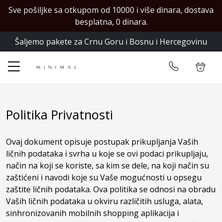
Sve pošiljke sa otkupom od 10000 i više dinara, dostava
✕
besplatna, 0 dinara.
Šaljemo pakete za Crnu Goru i Bosnu i Hercegovinu
Početna
Ulogujte se
Prodavnica
Kontakt
Politika Privatnosti
Ovaj dokument opisuje postupak prikupljanja Vaših
ličnih podataka i svrha u koje se ovi podaci prikupljaju,
način na koji se koriste, sa kim se dele, na koji način su
zaštićeni i navodi koje su Vaše mogućnosti u opsegu
zaštite ličnih podataka. Ova politika se odnosi na obradu
Vaših ličnih podataka u okviru različitih usluga, alata,
sinhronizovanih mobilnih shopping aplikacija i