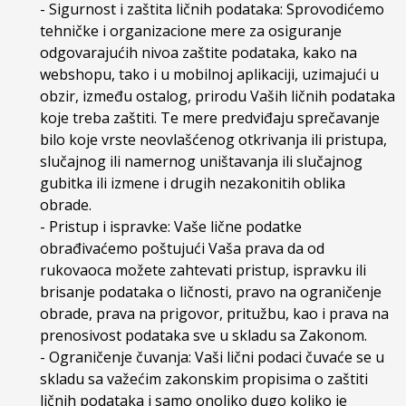
- Sigurnost i zaštita ličnih podataka: Sprovodićemo
tehničke i organizacione mere za osiguranje
odgovarajućih nivoa zaštite podataka, kako na
webshopu, tako i u mobilnoj aplikaciji, uzimajući u
obzir, između ostalog, prirodu Vaših ličnih podataka
koje treba zaštiti. Te mere predviđaju sprečavanje
bilo koje vrste neovlašćenog otkrivanja ili pristupa,
slučajnog ili namernog uništavanja ili slučajnog
gubitka ili izmene i drugih nezakonitih oblika
obrade.
- Pristup i ispravke: Vaše lične podatke
obrađivaćemo poštujući Vaša prava da od
rukovaoca možete zahtevati pristup, ispravku ili
brisanje podataka o ličnosti, pravo na ograničenje
obrade, prava na prigovor, pritužbu, kao i prava na
prenosivost podataka sve u skladu sa Zakonom.
- Ograničenje čuvanja: Vaši lični podaci čuvaće se u
skladu sa važećim zakonskim propisima o zaštiti
ličnih podataka i samo onoliko dugo koliko je