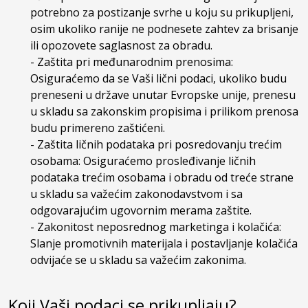
potrebno za postizanje svrhe u koju su prikupljeni,
osim ukoliko ranije ne podnesete zahtev za brisanje
ili opozovete saglasnost za obradu.
- Zaštita pri međunarodnim prenosima:
Osiguraćemo da se Vaši lični podaci, ukoliko budu
preneseni u države unutar Evropske unije, prenesu
u skladu sa zakonskim propisima i prilikom prenosa
budu primereno zaštićeni.
- Zaštita ličnih podataka pri posredovanju trećim
osobama: Osiguraćemo prosleđivanje ličnih
podataka trećim osobama i obradu od treće strane
u skladu sa važećim zakonodavstvom i sa
odgovarajućim ugovornim merama zaštite.
- Zakonitost neposrednog marketinga i kolačića:
Slanje promotivnih materijala i postavljanje kolačića
odvijaće se u skladu sa važećim zakonima.
Koji Vaši podaci se prikupljaju?