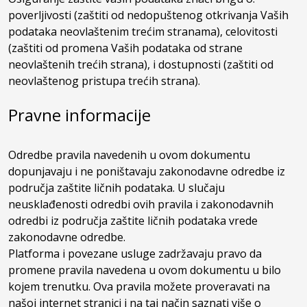
poverljivosti (zaštiti od nedopuštenog otkrivanja Vaših
podataka neovlaštenim trećim stranama), celovitosti
(zaštiti od promena Vaših podataka od strane
neovlaštenih trećih strana), i dostupnosti (zaštiti od
neovlaštenog pristupa trećih strana).
Pravne informacije
Odredbe pravila navedenih u ovom dokumentu
dopunjavaju i ne poništavaju zakonodavne odredbe iz
područja zaštite ličnih podataka. U slučaju
neusklađenosti odredbi ovih pravila i zakonodavnih
odredbi iz područja zaštite ličnih podataka vrede
zakonodavne odredbe.
Platforma i povezane usluge zadržavaju pravo da
promene pravila navedena u ovom dokumentu u bilo
kojem trenutku. Ova pravila možete proveravati na
našoj internet stranici i na taj način saznati više o