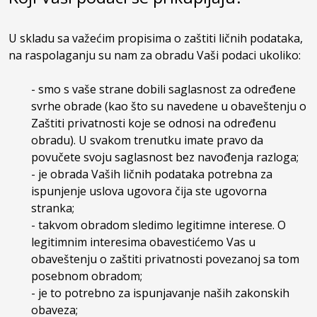
U skladu sa važećim propisima o zaštiti ličnih podataka,
na raspolaganju su nam za obradu Vaši podaci ukoliko:
- smo s vaše strane dobili saglasnost za određene
svrhe obrade (kao što su navedene u obaveštenju o
Zaštiti privatnosti koje se odnosi na određenu
obradu). U svakom trenutku imate pravo da
povučete svoju saglasnost bez navođenja razloga;
- je obrada Vaših ličnih podataka potrebna za
ispunjenje uslova ugovora čija ste ugovorna
stranka;
- takvom obradom sledimo legitimne interese. O
legitimnim interesima obavestićemo Vas u
obaveštenju o zaštiti privatnosti povezanoj sa tom
posebnom obradom;
- je to potrebno za ispunjavanje naših zakonskih
obaveza;