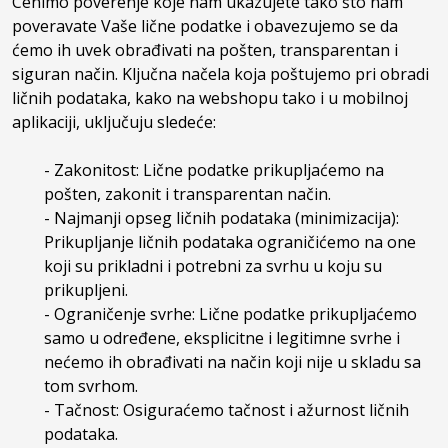
Cenimo poverenje koje nam ukazujete tako što nam
poveravate Vaše lične podatke i obavezujemo se da
ćemo ih uvek obrađivati na pošten, transparentan i
siguran način. Ključna načela koja poštujemo pri obradi
ličnih podataka, kako na webshopu tako i u mobilnoj
aplikaciji, uključuju sledeće:
- Zakonitost: Lične podatke prikupljaćemo na
pošten, zakonit i transparentan način.
- Najmanji opseg ličnih podataka (minimizacija):
Prikupljanje ličnih podataka ograničićemo na one
koji su prikladni i potrebni za svrhu u koju su
prikupljeni.
- Ograničenje svrhe: Lične podatke prikupljaćemo
samo u određene, eksplicitne i legitimne svrhe i
nećemo ih obrađivati na način koji nije u skladu sa
tom svrhom.
- Tačnost: Osiguraćemo tačnost i ažurnost ličnih
podataka.