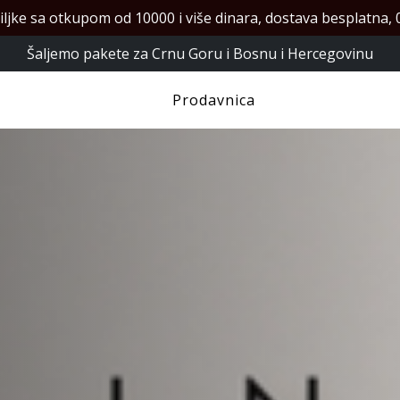
iljke sa otkupom od 10000 i više dinara, dostava besplatna, 0
Šaljemo pakete za Crnu Goru i Bosnu i Hercegovinu
Prodavnica