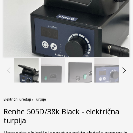
Električni uređaji
/ Turpije
Renhe 505D/38k Black - električna
turpija