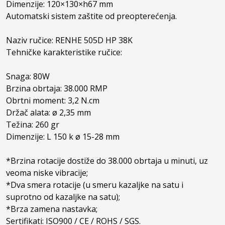
Dimenzije: 120×130×h67 mm

Automatski sistem zaštite od preopterećenja.

Naziv ručice: RENHE 505D HP 38K

Tehničke karakteristike ručice:

Snaga: 80W

Brzina obrtaja: 38.000 RMP

Obrtni moment: 3,2 N.cm

Držač alata: ø 2,35 mm

Težina: 260 gr

Dimenzije: L 150 k ø 15-28 mm

*Brzina rotacije dostiže do 38.000 obrtaja u minuti, uz 
veoma niske vibracije;

*Dva smera rotacije (u smeru kazaljke na satu i 
suprotno od kazaljke na satu);

*Brza zamena nastavka;

Sertifikati: ISO900 / CE / ROHS / SGS.
