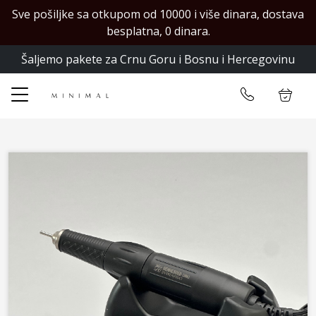
Sve pošiljke sa otkupom od 10000 i više dinara, dostava
✕
besplatna, 0 dinara.
Šaljemo pakete za Crnu Goru i Bosnu i Hercegovinu
Početna
Ulogujte se
Prodavnica
Kontakt