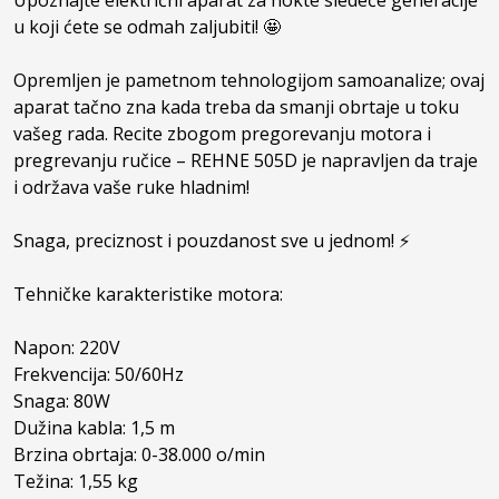
Upoznajte električni aparat za nokte sledeće generacije 
u koji ćete se odmah zaljubiti! 🤩 

Opremljen je pametnom tehnologijom samoanalize; ovaj 
aparat tačno zna kada treba da smanji obrtaje u toku 
vašeg rada. Recite zbogom pregorevanju motora i 
pregrevanju ručice – REHNE 505D je napravljen da traje 
i održava vaše ruke hladnim! 

Snaga, preciznost i pouzdanost sve u jednom! ⚡

Tehničke karakteristike motora:

Napon: 220V

Frekvencija: 50/60Hz

Snaga: 80W

Dužina kabla: 1,5 m

Brzina obrtaja: 0-38.000 o/min

Težina: 1,55 kg
