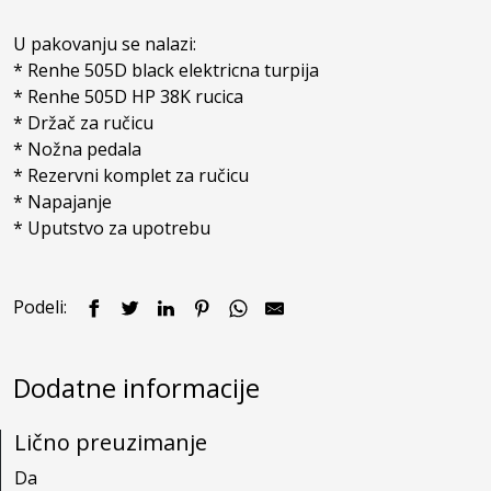
U pakovanju se nalazi:

* Renhe 505D black elektricna turpija

* Renhe 505D HP 38K rucica

* Držač za ručicu

* Nožna pedala

* Rezervni komplet za ručicu

* Napajanje

* Uputstvo za upotrebu
Podeli:
Dodatne informacije
Lično preuzimanje
Da