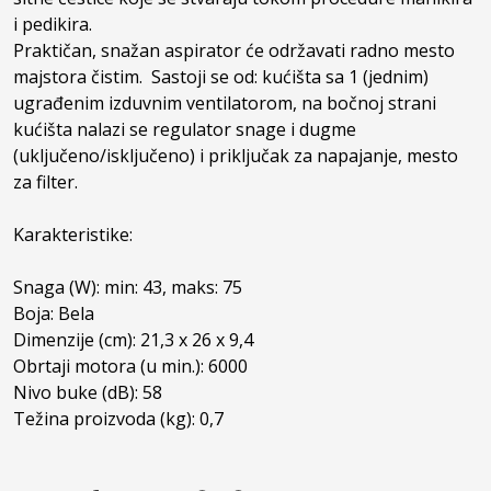
i pedikira.

Praktičan, snažan aspirator će održavati radno mesto 
majstora čistim.  Sastoji se od: kućišta sa 1 (jednim) 
ugrađenim izduvnim ventilatorom, na bočnoj strani 
kućišta nalazi se regulator snage i dugme 
(uključeno/isključeno) i priključak za napajanje, mesto 
za filter.

Karakteristike:

Snaga (W): min: 43, maks: 75

Boja: Bela

Dimenzije (cm): 21,3 x 26 x 9,4

Obrtaji motora (u min.): 6000

Nivo buke (dB): 58

Težina proizvoda (kg): 0,7