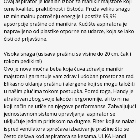
Ovaj aspirator je idealan izbor za manikir majstore koji 
cene kvalitet, praktičnost i čistoću. Pruža veliku snagu 
uz minimalnu potrošnju energije i postiže 99,9% 
apsorpcije prašine od manikira. Kućište aspiratora je 
napravljeno od plastike otporne na udarce, koja se lako 
čisti od prljavštine.

Visoka snaga (usisava prašinu sa visine do 20 cm, čak i 
tokom pedikira!)

Ovo je nova moćna beba koja čuva zdravlje manikir 
majstora i garantuje vam zdrav i udoban prostor za rad. 
Efikasno uklanja prašinu i alergene koji se mogu taložiti 
u našim plućima tokom postupka. Pored toga, Handy je 
atraktivan zbog svoje lakoće i ergonomije, ali to ni na 
koji način ne utiče na njegove performanse. Zahvaljujući 
jednostavnom sistemu upravljanja, aspirator se 
uključuje jednim pritiskom na dugme. Filter koji se nalazi 
ispred ventilatora sprečava izbacivanje prašine što se 
često dešava kod aspiratora sa kesama. ULKA Handi 