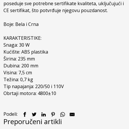
poseduje sve potrebne sertifikate kvaliteta, uključujući i 
CE sertifikat, što potvrđuje njegovu pouzdanost.

Boje: Bela i Crna

KARAKTERISTIKE:

Snaga: 30 W

Kućište: ABS plastika

Širina: 235 mm

Dubina: 200 mm

Visina: 7,5 cm

Težina: 0,7 kg

Tip napajanja: 220/50 i 110V

Obrtaji motora: 4800±10
Podeli:
Preporučeni artikli