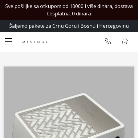
Sve pošiljke sa otkupom od 10000 i više dinara, dostava
✕
besplatna, 0 dinara.
Šaljemo pakete za Crnu Goru i Bosnu i Hercegovinu
Početna
Ulogujte se
Prodavnica
Kontakt