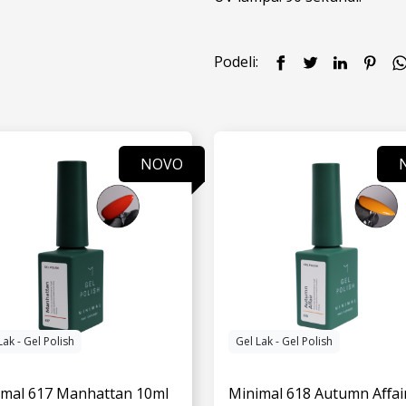
Podeli:
NOVO
Lak - Gel Polish
Gel Lak - Gel Polish
imal 617 Manhattan 10ml
Minimal 618 Autumn Aﬀai