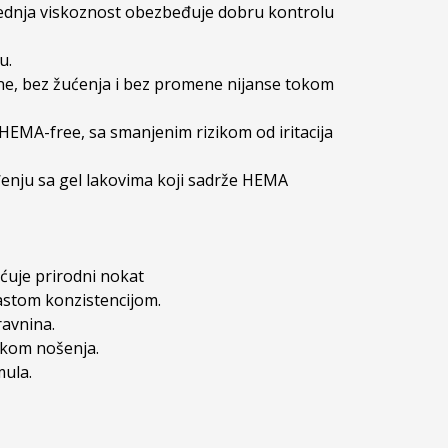
rednja viskoznost obezbeđuje dobru kontrolu 
.

vne, bez žućenja i bez promene nijanse tokom 
 HEMA-free, sa smanjenim rizikom od iritacija 
đenju sa gel lakovima koji sadrže HEMA 
ćuje prirodni nokat

stom konzistencijom.

avnina.

okom nošenja.

ula.
