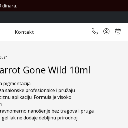
 dinara.
Kontakt
ous?
arrot Gone Wild 10ml
a pigmentacija

za salonske profesionalce i pružaju

znu aplikaciju. Formula je visoko 


avnomerno nanošenje bez tragova i pruga.

, gel lak ne dodaje debljinu prirodnoj 