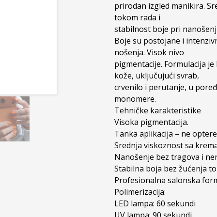
prirodan izgled manikira. S
tokom rada i

stabilnost boje pri nanošenju
Boje su postojane i intenzi
nošenja. Visok nivo

pigmentacije. Formulacija je
kože, uključujući svrab,

crvenilo i perutanje, u pore
monomere.

Tehničke karakteristike

Visoka pigmentacija.

Tanka aplikacija – ne optere
Srednja viskoznost sa krema
Nanošenje bez tragova i ner
Stabilna boja bez žućenja t
Profesionalna salonska form
Polimerizacija:

LED lampa: 60 sekundi

UV lampa: 90 sekundi.