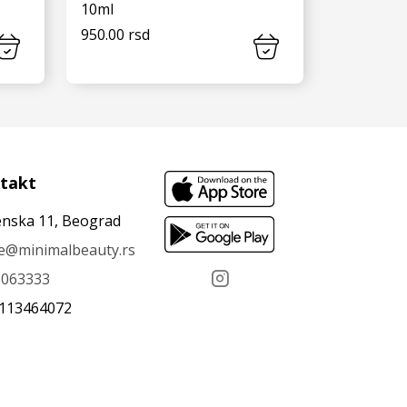
10ml
950.00 rsd
VIDI JOŠ
takt
nska 11, Beograd
ce@minimalbeauty.rs
6063333
 113464072