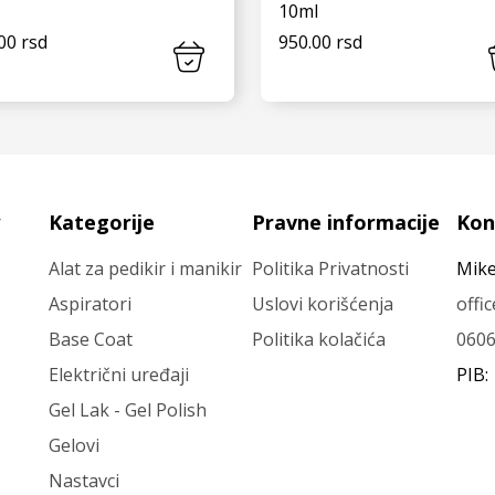
10ml
00 rsd
950.00 rsd
VIDI JOŠ
VIDI JOŠ
Kategorije
Pravne informacije
Kon
Alat za pedikir i manikir
Politika Privatnosti
Mike
Aspiratori
Uslovi korišćenja
offi
Base Coat
Politika kolačića
060
Električni uređaji
PIB:
Gel Lak - Gel Polish
Gelovi
Nastavci