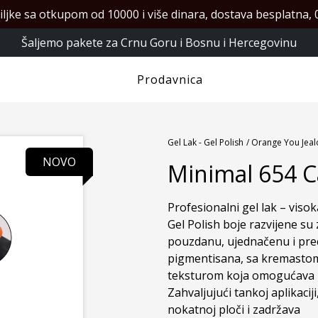
iljke sa otkupom od 10000 i više dinara, dostava besplatna, 0
Šaljemo pakete za Crnu Goru i Bosnu i Hercegovinu
Prodavnica
Gel Lak - Gel Polish
/ Orange You Jeal
NOVO
Minimal 654 C
Profesionalni gel lak – visok
Gel Polish boje razvijene su 
pouzdanu, ujednačenu i preci
pigmentisana, sa kremastom
teksturom koja omogućava r
Zahvaljujući tankoj aplikaciji
nokatnoj ploči i zadržava
