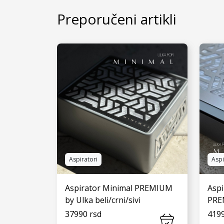
Preporučeni artikli
Aspiratori
Aspi
Aspirator Minimal PREMIUM
Aspi
by Ulka beli/crni/sivi
PREM
37990 rsd
4199