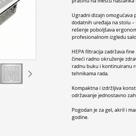
prašinu na mestu nastanka i
Ugradni dizajn omogućava p
dodatnih uređaja na stolu – v
rešenje poboljšava ergonomij
profesionalnom izgledu salo
HEPA filtracija zadržava fine
čineći radno okruženje zdrav
radnu buku i kontinuiranu re
tehnikama rada.

Kompaktna i izdržljiva konstr
održavanje jednostavno zahva
Pogodan je za gel, akril i ma
godine.