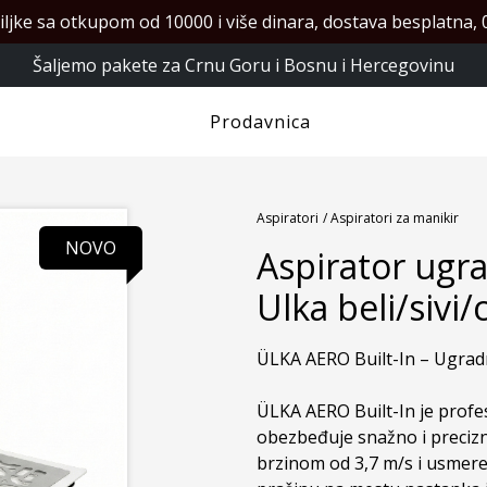
iljke sa otkupom od 10000 i više dinara, dostava besplatna, 0
Šaljemo pakete za Crnu Goru i Bosnu i Hercegovinu
Prodavnica
Aspiratori
/ Aspiratori za manikir
NOVO
Aspirator ugr
Ulka beli/sivi/
ÜLKA AERO Built-In – Ugradn
ÜLKA AERO Built-In je profes
obezbeđuje snažno i precizno
brzinom od 3,7 m/s i usmere