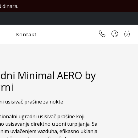
 dinara.
Kontakt
adni Minimal AERO by
crni
i usisivač prašine za nokte

ionalni ugradni usisivač prašine koji 
 usisavanje direktno u zoni turpijanja. Sa 
nim uvlačenjem vazduha, efikasno uklanja 