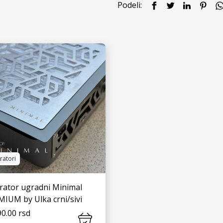
Podeli:
ratori
rator ugradni Minimal
IUM by Ulka crni/sivi
0.00 rsd