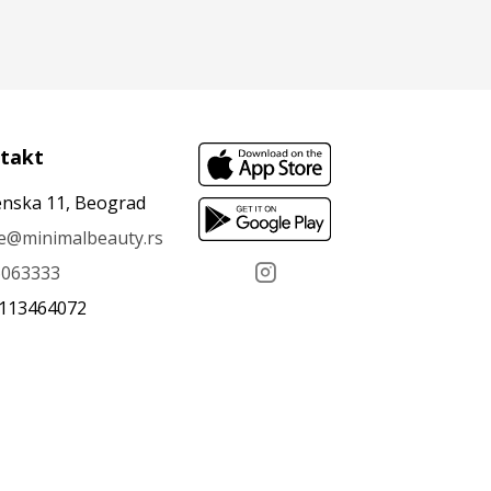
takt
nska 11, Beograd
ce@minimalbeauty.rs
6063333
 113464072