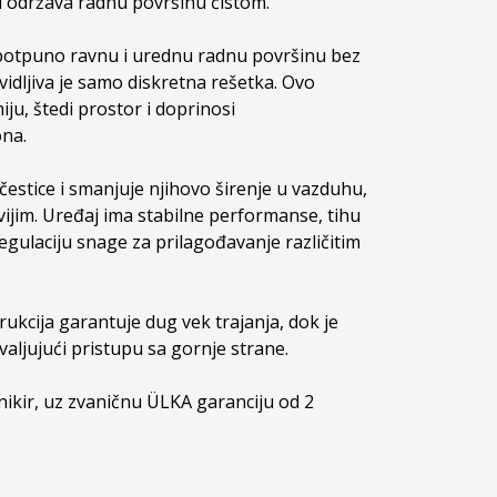
 održava radnu površinu čistom.

otpuno ravnu i urednu radnu površinu bez 
idljiva je samo diskretna rešetka. Ovo 
u, štedi prostor i doprinosi 
na.

 čestice i smanjuje njihovo širenje u vazduhu, 
ijim. Uređaj ima stabilne performanse, tihu 
gulaciju snage za prilagođavanje različitim 
ukcija garantuje dug vek trajanja, dok je 
ljujući pristupu sa gornje strane.

nikir, uz zvaničnu ÜLKA garanciju od 2 