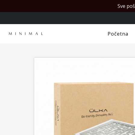
Sve poš
Početna