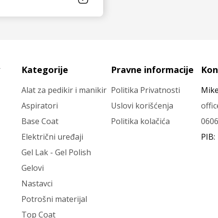
VIDI JOŠ
Kategorije
Pravne informacije
Kon
Alat za pedikir i manikir
Politika Privatnosti
Mike
Aspiratori
Uslovi korišćenja
offi
Base Coat
Politika kolačića
060
Električni uređaji
PIB:
Gel Lak - Gel Polish
Gelovi
Nastavci
Potrošni materijal
Top Coat