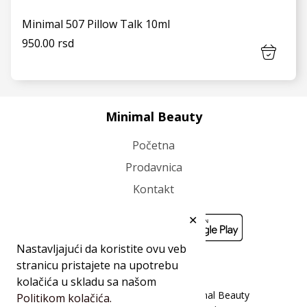
Minimal 507 Pillow Talk 10ml
950.00 rsd
Minimal Beauty
Početna
VIDI JOŠ
Prodavnica
Kontakt
✕
Nastavljajući da koristite ovu veb
stranicu pristajete na upotrebu
kolačića u skladu sa našom
Sva prava zadržana 2026 ©Minimal Beauty
Politikom kolačića.