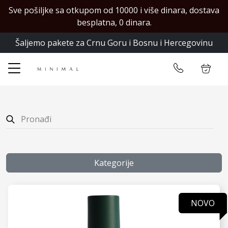
Sve pošiljke sa otkupom od 10000 i više dinara, dostava
✕
besplatna, 0 dinara.
Šaljemo pakete za Crnu Goru i Bosnu i Hercegovinu
Početna
Ulogujte se
Prodavnica
Kontakt
Kategorije
NOVO