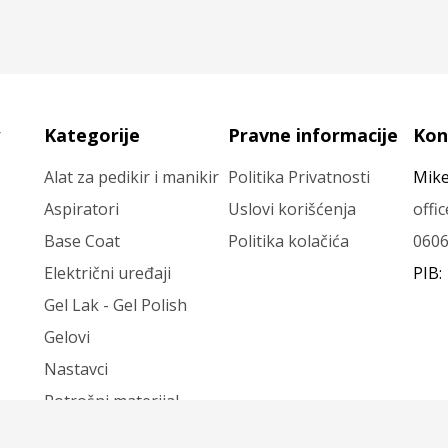
Kategorije
Pravne informacije
Kon
Alat za pedikir i manikir
Politika Privatnosti
Mike
Aspiratori
Uslovi korišćenja
offi
Base Coat
Politika kolačića
060
Električni uređaji
PIB:
Gel Lak - Gel Polish
Gelovi
Nastavci
Potrošni materijal
Top Coat