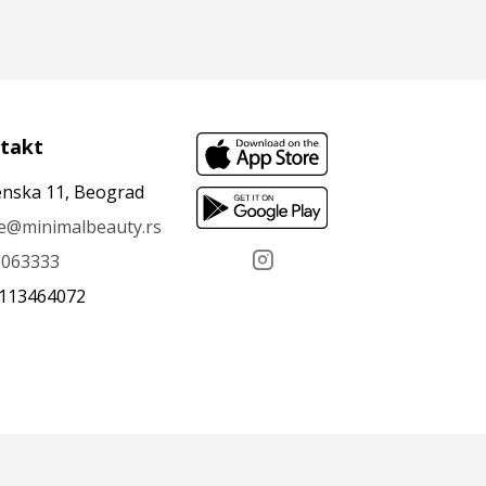
takt
nska 11, Beograd
ce@minimalbeauty.rs
6063333
 113464072