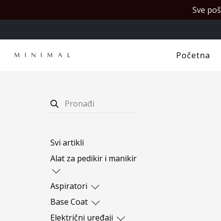
Sve poš
Početna
Svi artikli
Alat za pedikir i manikir
Cangle
Aspiratori
Makaze
Aspiratori za manikir
Base Coat
Pogurivači
Postolja i dodaci za
Baze sa efektima
Električni uređaji