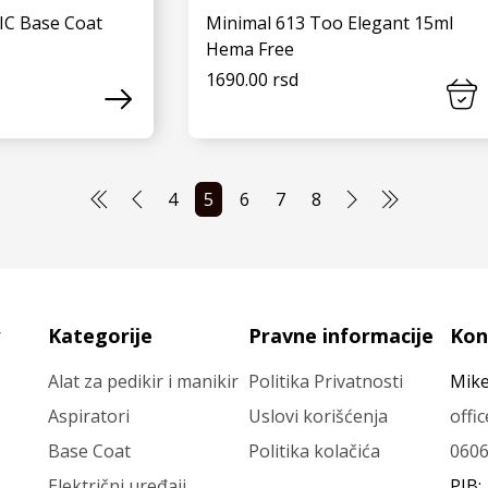
IC Base Coat
Minimal 613 Too Elegant 15ml
Hema Free
1690.00 rsd
 JOŠ
VIDI JOŠ
4
5
6
7
8
Kategorije
Pravne informacije
Kon
Alat za pedikir i manikir
Politika Privatnosti
Mike
Aspiratori
Uslovi korišćenja
offi
Base Coat
Politika kolačića
060
Električni uređaji
PIB: