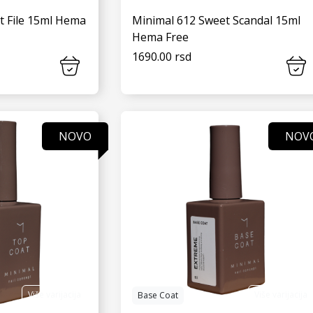
t File 15ml Hema
Minimal 612 Sweet Scandal 15ml
Hema Free
1690.00 rsd
 JOŠ
VIDI JOŠ
NOVO
NOV
Više varijacija
Više varijacija
Base Coat