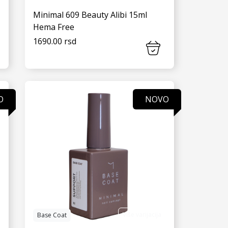
Minimal 609 Beauty Alibi 15ml
Hema Free
1690.00 rsd
VIDI JOŠ
O
NOVO
Više varijacija
Base Coat