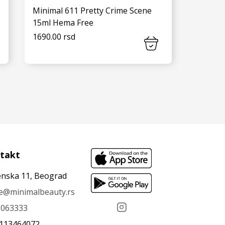
Minimal 611 Pretty Crime Scene
15ml Hema Free
1690.00 rsd
VIDI JOŠ
takt
nska 11, Beograd
ce@minimalbeauty.rs
6063333
 113464072