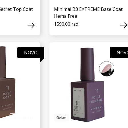
Secret Top Coat
Minimal B3 EXTREME Base Coat
Hema Free
1590.00 rsd
 JOŠ
VIDI JOŠ
NOVO
NOV
Više varijacija
Gelovi