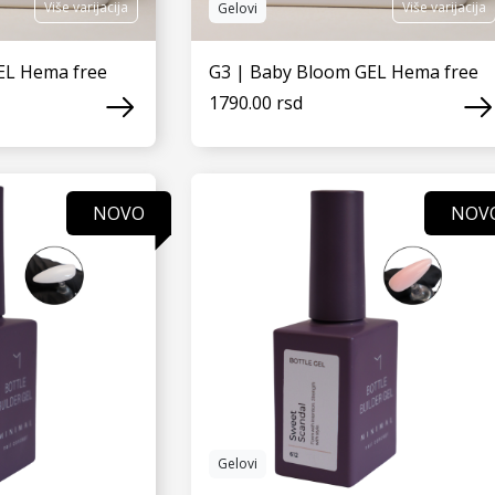
Više varijacija
Više varijacija
Gelovi
GEL Hema free
G3 | Baby Bloom GEL Hema free
1790.00 rsd
 JOŠ
VIDI JOŠ
NOVO
NOV
Gelovi