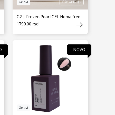
Više varijacija
Gelovi
G2 | Frozen Pearl GEL Hema free
1790.00 rsd
VIDI JOŠ
O
NOVO
Gelovi