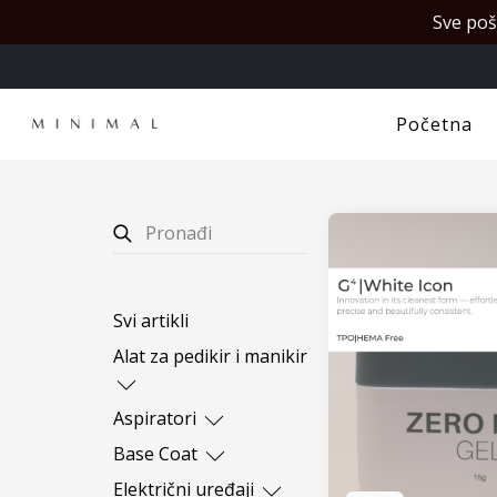
Sve poš
Početna
Svi artikli
Alat za pedikir i manikir
Cangle
Aspiratori
Makaze
Aspiratori za manikir
Base Coat
Pogurivači
Postolja i dodaci za
Baze sa efektima
Električni uređaji