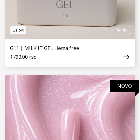
Više varijacija
Gelovi
G11 | MILK IT GEL Hema free
1790.00 rsd
NOVO
VIDI JOŠ