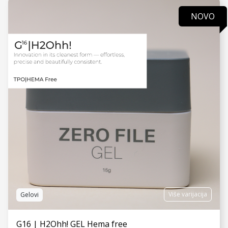
NOVO
VIDI JOŠ
Više varijacija
Gelovi
G16 | H2Ohh! GEL Hema free